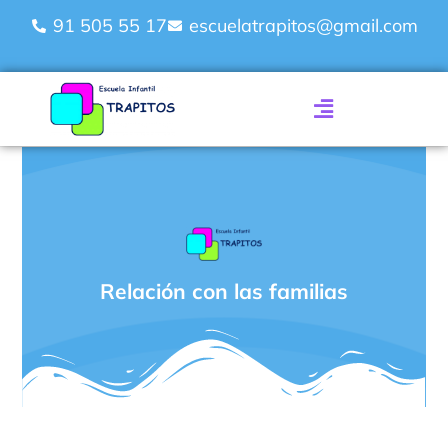
91 505 55 17
escuelatrapitos@gmail.com
Relación con las familias